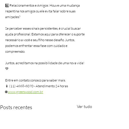
6️⃣ Relacionamentos e Amigos: Houve uma mudança 
repentina nos amigos ou ele evita falar sobre suas 
amizades?
Se perceber esses sinais persistentes, é crucial buscar 
ajuda profissional. Estamos aqui para oferecer o suporte 
necessário a você e seu filho nesse desafio. Juntos, 
podemos enfrentar essa fase com cuidado e 
compreensão.
Juntos, acreditamos na possibilidade de uma nova vida! 
💚
Entre em contato conosco para saber mais.
📱 (11) 4668-6070 - Atendimento 24 horas
🌐 
www.greenwood.com.br
Posts recentes
Ver tudo