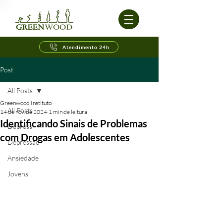
Atendimento 24h
Post
All Posts
Greenwood Instituto
All Posts
14 de nov. de 2024
1 min de leitura
Identificando Sinais de Problemas
Depress
com Drogas em Adolescentes
Depressão
Ansiedade
Jovens