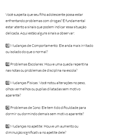
Você suspeita que seu filho adolescente possa estar 
enfrentando problemas com drogas? É fundamental 
estar atento a sinais que podem indicar essa situação 
delicada. Aqui estão alguns sinais a observar:
1️⃣ Mudanças de Comportamento: Ele anda mais irritado 
ou isolado do que o normal?
2️⃣ Problemas Escolares: Houve uma queda repentina 
nas notas ou problemas de disciplina na escola?
3️⃣ Mudanças Físicas: Você notou alterações no peso, 
olhos vermelhos ou pupilas dilatadas sem motivo 
aparente?
4️⃣ Problemas de Sono: Ele tem tido dificuldade para 
dormir ou dormindo demais sem motivo aparente?
5️⃣ Mudanças no apetite: Houve um aumento ou 
diminuição significativa no apetite dele?