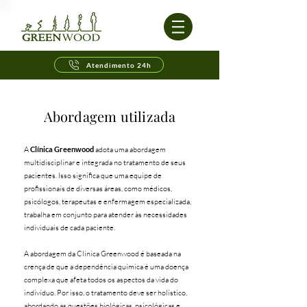
Atendimento 24h
Abordagem utilizada
A
Clínica Greenwood
adota uma abordagem
multidisciplinar e integrada no tratamento de seus
pacientes. Isso significa que uma equipe de
profissionais de diversas áreas, como médicos,
psicólogos, terapeutas e enfermagem especializada,
trabalha em conjunto para atender às necessidades
individuais de cada paciente.
​A abordagem da Clínica Greenwood é baseada na
crença de que a dependência química é uma doença
complexa que afeta todos os aspectos da vida do
indivíduo. Por isso, o tratamento deve ser holístico,
abordando as questões biológicas, psicológicas e