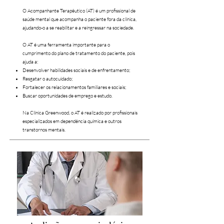
O Acompanhante Terapêutico (AT) é um profissional de
saúde mental que acompanha o paciente fora da clínica,
ajudando-o a se reabilitar e a reingressar na sociedade.
O AT é uma ferramenta importante para o
cumprimento do plano de tratamento do paciente, pois
ajuda a:
Desenvolver habilidades sociais e de enfrentamento;
Resgatar o autocuidado;
Fortalecer os relacionamentos familiares e sociais;
Buscar oportunidades de emprego e estudo.
Na Clínica Greenwood, o AT é realizado por profissionais
especializados em dependência química e outros
transtornos mentais.