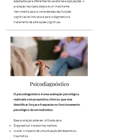
adaptados para diferentes faixas
etárias e populações.
A
avaliação neuropsicológica é um importante
instrumento para a compreensão das funções
cognitivas do indivíduo e para o diagnóstico e
tratamento de alterações cognitivas.
Psicodiagnóstico
O psicodiagnóstico é uma avaliação psicológica
realizada com propósitos clínicos, que visa
identificar forças e fraquezas no funcionamento
psicológico de um indivíduo.
Essa avaliação pode ser utilizada para:
Diagnosticar transtornos mentais
Avaliar o impacto de uma situação estressante ou
traumática