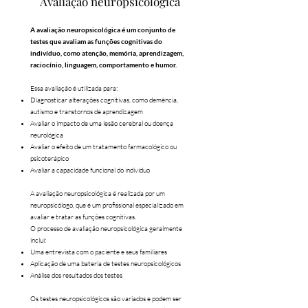
Avaliação neuropsicológica
A avaliação neuropsicológica é um conjunto de
testes que avaliam as funções cognitivas do
indivíduo, como atenção, memória, aprendizagem,
raciocínio, linguagem, comportamento e humor.
Essa avaliação é utilizada para:
Diagnosticar alterações cognitivas, como demência,
autismo e transtornos de aprendizagem
Avaliar o impacto de uma lesão cerebral ou doença
neurológica
Avaliar o efeito de um tratamento farmacológico ou
psicoterápico
Avaliar a capacidade funcional do indivíduo
A avaliação neuropsicológica é realizada por um
neuropsicólogo, que é um profissional especializado em
avaliar e tratar as funções cognitivas.
O processo de avaliação neuropsicológica geralmente
inclui:
Uma entrevista com o paciente e seus familiares
Aplicação de uma bateria de testes neuropsicológicos
Análise dos resultados dos testes
Os testes neuropsicológicos são variados e podem ser