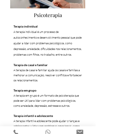
Psicoterapia
Terapia individual
A terapia individual é um processo de
autoconhecimento e desenvolvimento pessoal que pode
ajudar a lidar com problemas psicológicos, como
depressão, ansiedade,
dificuldades nos relacionamentos,
problemas com filhos, no trabalho, entre outros.
Terapia de casal e familiar
A terapia de casal e familiar ajuda os casais e famílias a
melhorar a comunicação, resolver conflitos e fortalecer
os relacionamentos.
Terapia em grupo
A terapia em grupo é um formato de psicoterapia que
pode ser útil para lidar com problemas psicológicos,
como ansiedade, depressão, estresse e outros.
Terapia infantil e adolescente
A terapia infantil e adolescente pode ajudar crianças e
adolescentes a lidar com problemas emocionais, como
baixa autoestima, ansiedade, depressão, problemas de