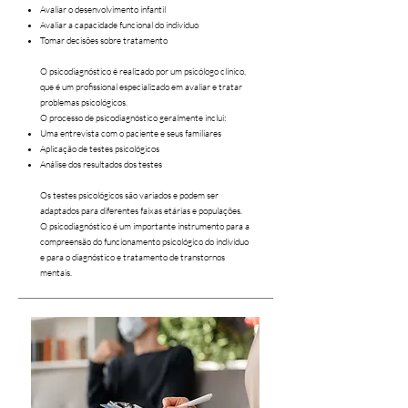
Avaliar o desenvolvimento infantil
Avaliar a capacidade funcional do indivíduo
Tomar decisões sobre tratamento
O psicodiagnóstico é realizado por um psicólogo clínico,
que é um profissional especializado em avaliar e tratar
problemas psicológicos.
O processo de psicodiagnóstico geralmente inclui:
Uma entrevista com o paciente e seus familiares
Aplicação de testes psicológicos
Análise dos resultados dos testes
Os testes psicológicos são variados e podem ser
adaptados para diferentes faixas etárias e populações.
O psicodiagnóstico é um importante instrumento para a
compreensão do funcionamento psicológico do indivíduo
e para o diagnóstico e tratamento de transtornos
mentais.